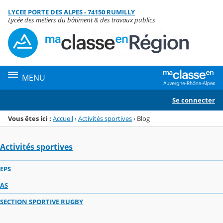
Panneau de gestion des cookies
LYCEE PORTE DES ALPES - 74150 RUMILLY
Menu de la rubrique
Contenu
Lycée des métiers du bâtiment & des travaux publics
MENU
Se connecter
Vous êtes ici :
Accueil
›
Activités sportives
›
Blog
Activités sportives
EPS
AS
SECTION SPORTIVE RUGBY