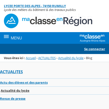
Panneau de gestion des cookies
LYCEE PORTE DES ALPES - 74150 RUMILLY
Menu de la rubrique
Contenu
Lycée des métiers du bâtiment & des travaux publics
MENU
Se connecter
Vous êtes ici :
Accueil
›
ACTUALITES
›
Actualité du lycée
›
Blog
ACTUALITES
Actu des élèves et des parents
Actualité du lycée
Revue de presse