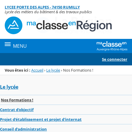
Panneau de gestion des cookies
LYCEE PORTE DES ALPES - 74150 RUMILLY
Menu de la rubrique
Contenu
Lycée des métiers du bâtiment & des travaux publics
MENU
Se connecter
Vous êtes ici :
Accueil
›
Le lycée
›
Nos Formations !
Le lycée
Nos Formations !
Contrat d'objectif
Projet d'établissement et projet d'internat
Conseil d'administration