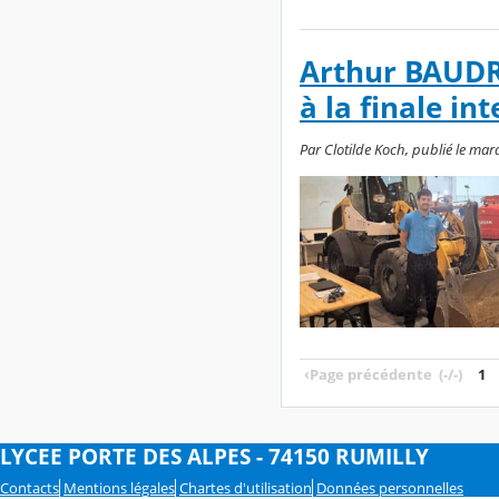
Arthur BAUDRY
à la finale in
Par Clotilde Koch, publié le ma
‹
Page précédente
(-/-)
1
LYCEE PORTE DES ALPES - 74150 RUMILLY
Contacts
Mentions légales
Chartes d'utilisation
Données personnelles