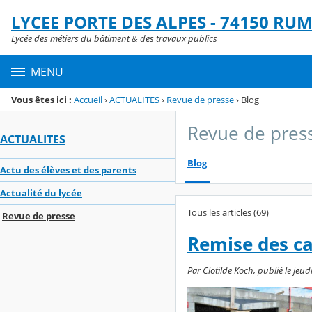
Panneau de gestion des cookies
LYCEE PORTE DES ALPES - 74150 RUM
Menu de la rubrique
Contenu
Lycée des métiers du bâtiment & des travaux publics
MENU
Vous êtes ici :
Accueil
›
ACTUALITES
›
Revue de presse
›
Blog
Revue de pres
ACTUALITES
Blog
Actu des élèves et des parents
Actualité du lycée
Tous les articles (69)
Revue de presse
Remise des c
Par Clotilde Koch, publié le jeudi