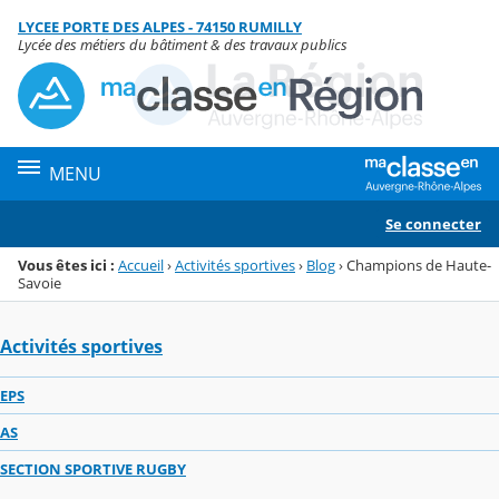
Panneau de gestion des cookies
LYCEE PORTE DES ALPES - 74150 RUMILLY
Menu de la rubrique
Contenu
Lycée des métiers du bâtiment & des travaux publics
MENU
Se connecter
Vous êtes ici :
Accueil
›
Activités sportives
›
Blog
›
Champions de Haute-
Savoie
Activités sportives
EPS
AS
SECTION SPORTIVE RUGBY