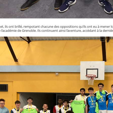
et, ils ont brillé, rempotant chacune des oppositions qu’ils ont eu à mener 
’académie de Grenoble. Ils continuent ainsi l’aventure, accédant à la derniè