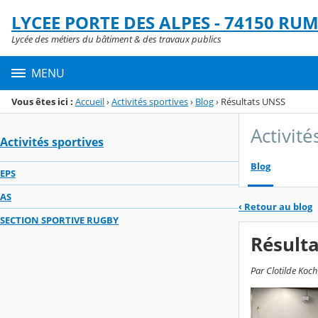
Panneau de gestion des cookies
LYCEE PORTE DES ALPES - 74150 RUM
Menu de la rubrique
Contenu
Lycée des métiers du bâtiment & des travaux publics
MENU
Vous êtes ici :
Accueil
›
Activités sportives
›
Blog
›
Résultats UNSS
Activité
Activités sportives
Blog
EPS
AS
‹
Retour au blog
SECTION SPORTIVE RUGBY
Résult
Par Clotilde Koch