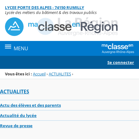
Panneau de gestion des cookies
LYCEE PORTE DES ALPES - 74150 RUMILLY
Menu de la rubrique
Contenu
Lycée des métiers du bâtiment & des travaux publics
MENU
Se connecter
Vous êtes ici :
Accueil
›
ACTUALITES
›
ACTUALITES
Actu des élèves et des parents
Actualité du lycée
Revue de presse