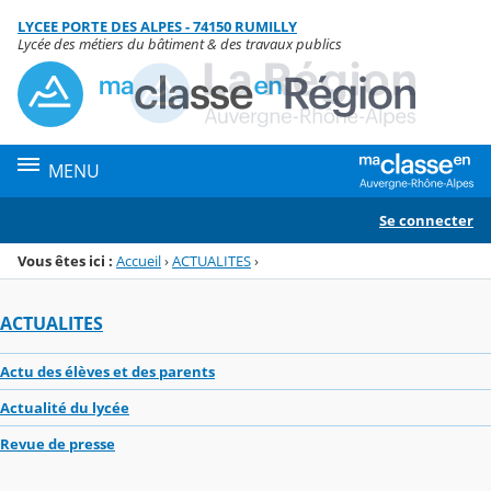
Panneau de gestion des cookies
LYCEE PORTE DES ALPES - 74150 RUMILLY
Menu de la rubrique
Contenu
Lycée des métiers du bâtiment & des travaux publics
MENU
Se connecter
Vous êtes ici :
Accueil
›
ACTUALITES
›
ACTUALITES
Actu des élèves et des parents
Actualité du lycée
Revue de presse