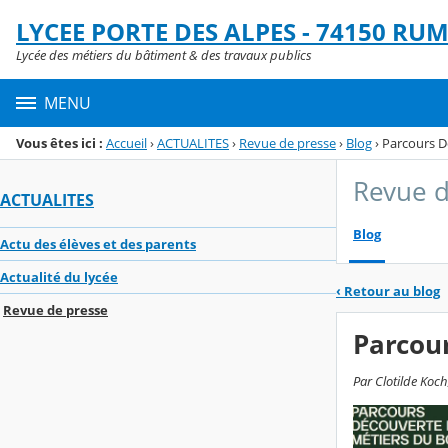
Panneau de gestion des cookies
LYCEE PORTE DES ALPES - 74150 RUM
Menu de la rubrique
Contenu
Lycée des métiers du bâtiment & des travaux publics
MENU
Vous êtes ici :
Accueil
›
ACTUALITES
›
Revue de presse
›
Blog
›
Parcours D
Revue d
ACTUALITES
Blog
Actu des élèves et des parents
Actualité du lycée
‹
Retour au blog
Revue de presse
Parcour
Par Clotilde Koc