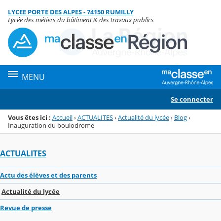
Panneau de gestion des cookies
LYCEE PORTE DES ALPES - 74150 RUMILLY
Menu de la rubrique
Contenu
Lycée des métiers du bâtiment & des travaux publics
MENU
Se connecter
Vous êtes ici :
Accueil
›
ACTUALITES
›
Actualité du lycée
›
Blog
›
Inauguration du boulodrome
ACTUALITES
Actu des élèves et des parents
Actualité du lycée
Revue de presse